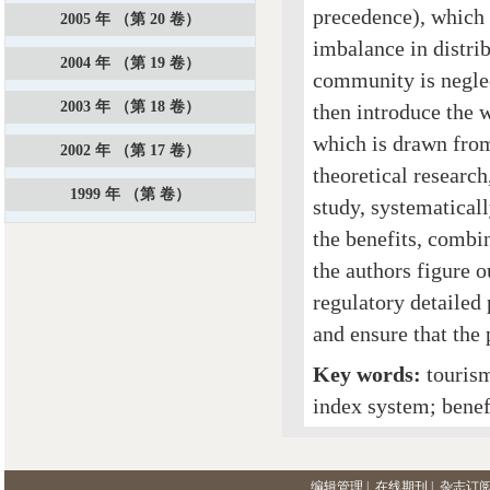
precedence), which 
2005 年 （第 20 卷）
imbalance in distri
2004 年 （第 19 卷）
community is neglec
2003 年 （第 18 卷）
then introduce the 
which is drawn from
2002 年 （第 17 卷）
theoretical research
1999 年 （第 卷）
study, systematicall
the benefits, combi
the authors figure 
regulatory detailed
and ensure that the 
Key words:
touris
index system; benef
编辑管理
|
在线期刊
|
杂志订