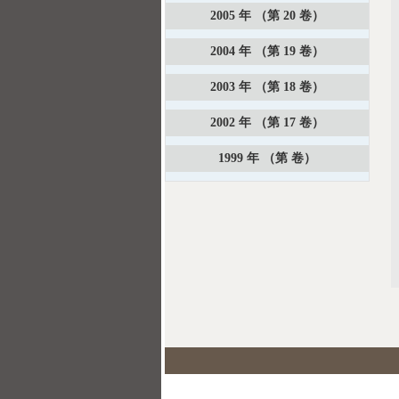
2005 年 （第 20 卷）
2004 年 （第 19 卷）
2003 年 （第 18 卷）
2002 年 （第 17 卷）
1999 年 （第 卷）