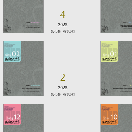
4
2025
第40卷 总第0期
2
2025
第40卷 总第0期