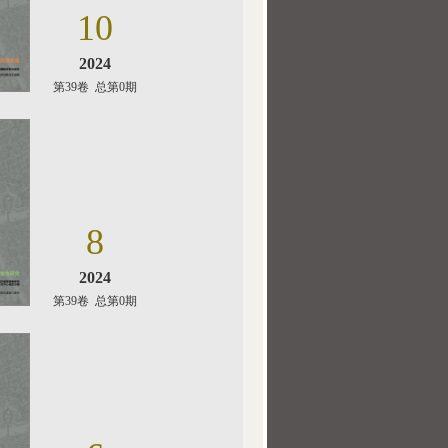
10
2024
第39卷 总第0期
8
2024
第39卷 总第0期