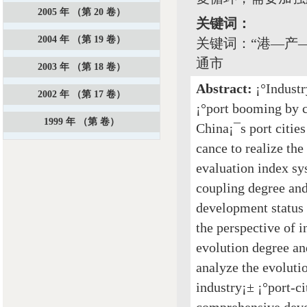
2005 年 （第 20 卷）
关键词：
2004 年 （第 19 卷）
关键词：“港—产
通市
2003 年 （第 18 卷）
Abstract:
¡°Industr
2002 年 （第 17 卷）
¡°port booming by c
1999 年 （第 卷）
China¡¯s port cities
cance to realize the
evaluation index sy
coupling degree and
development status 
the perspective of 
evolution degree an
analyze the evolutio
industry¡± ¡°port-c