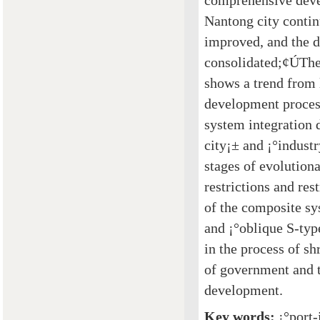
comprehensive devel
Nantong city contin
improved, and the d
consolidated;¢ÚThe 
shows a trend from 
development process
system integration
city¡± and ¡°indust
stages of evolution
restrictions and res
of the composite sy
and ¡°oblique S-typ
in the process of sh
of government and th
development.
Key words:
¡°port