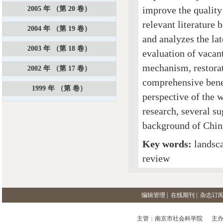
improve the quality
2005 年 （第 20 卷）
relevant literature 
2004 年 （第 19 卷）
and analyzes the lat
2003 年 （第 18 卷）
evaluation of vacan
mechanism, restorat
2002 年 （第 17 卷）
comprehensive benef
1999 年 （第 卷）
perspective of the w
research, several su
background of China
Key words:
landsca
review
编辑管理
|
在线期刊
|
杂志订
主管：南京市社会科学院 主办