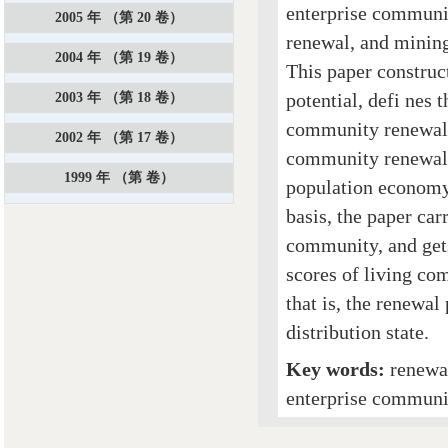
enterprise communit
2005 年 （第 20 卷）
renewal, and minin
2004 年 （第 19 卷）
This paper construc
potential, defi nes 
2003 年 （第 18 卷）
community renewal p
2002 年 （第 17 卷）
community renewal p
1999 年 （第 卷）
population economy,
basis, the paper car
community, and gets
scores of living com
that is, the renewa
distribution state.
Key words:
renewa
enterprise communit