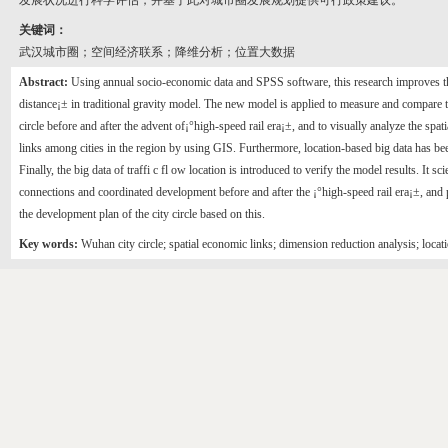
发展状况进行科学评估，并基于此对城市圈发展规划提供可行政策建议。
关键词：
武汉城市圈；空间经济联系；降维分析；位置大数据
Abstract:
Using annual socio-economic data and SPSS software, this research improves th
distance¡± in traditional gravity model. The new model is applied to measure and compare 
circle before and after the advent of¡°high-speed rail era¡±, and to visually analyze the spati
links among cities in the region by using GIS. Furthermore, location-based big data has bee
Finally, the big data of traffi c fl ow location is introduced to verify the model results. It sci
connections and coordinated development before and after the ¡°high-speed rail era¡±, and
the development plan of the city circle based on this.
Key words:
Wuhan city circle; spatial economic links; dimension reduction analysis; locat