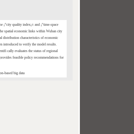
e ¡°city quality index¡± and ¡°time-space
the spatial economic links within Wuhan city
al distribution characteristics of economic
n introduced to verify the model results.
entifi cally evaluates the status of regional
 provides feasible policy recommendations for
ion-based big data