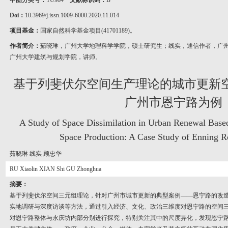
中图分类号：
TU984
文献标识码：
B
Doi：
10.3969/j.issn.1009-6000.2020.11.014
项目基金：
国家自然科学基金项目(41701189)。
作者简介：
茹晓琳，广州大学地理科学学院，硕士研究生；线实，通信作者，广
广州大学建筑与规划学院，讲师。
基于列斐伏尔空间生产理论的城市更新空
广州市恩宁路为例
A Study of Space Dissimilation in Urban Renewal Base
Space Production: A Case Study of Enning 
茹晓琳 线实 顾忠华
RU Xiaolin XIAN Shi GU Zhonghua
摘要：
基于列斐伏尔空间三元组理论，针对广州市城市更新的典型案例——恩宁路的改
实地调研与深度访谈等方法，通过引入经济、文化、政治三维度对恩宁路的空间
对恩宁路整体与永庆坊内部分别进行探究，特别关注其中的尺度异化，发现恩宁