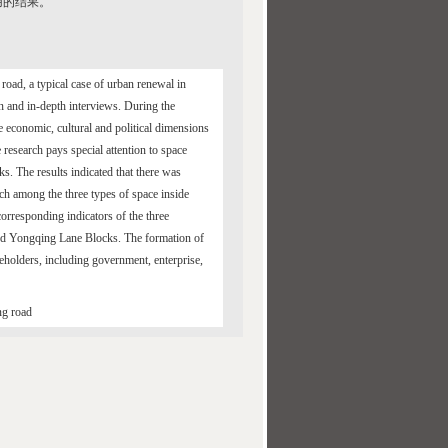
用的结果。
oad, a typical case of urban renewal in
n and in-depth interviews. During the
e economic, cultural and political dimensions
 research pays special attention to space
s. The results indicated that there was
tch among the three types of space inside
rresponding indicators of the three
nd Yongqing Lane Blocks. The formation of
akeholders, including government, enterprise,
ng road