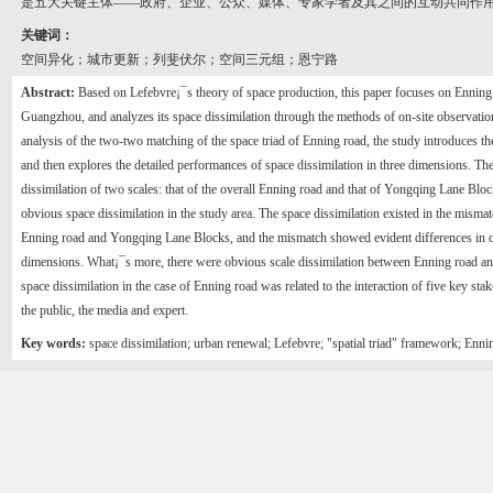
是五大关键主体——政府、企业、公众、媒体、专家学者及其之间的互动共同作
关键词：
空间异化；城市更新；列斐伏尔；空间三元组；恩宁路
Abstract:
Based on Lefebvre¡¯s theory of space production, this paper focuses on Enning r
Guangzhou, and analyzes its space dissimilation through the methods of on-site observatio
analysis of the two-two matching of the space triad of Enning road, the study introduces th
and then explores the detailed performances of space dissimilation in three dimensions. The
dissimilation of two scales: that of the overall Enning road and that of Yongqing Lane Block
obvious space dissimilation in the study area. The space dissimilation existed in the misma
Enning road and Yongqing Lane Blocks, and the mismatch showed evident differences in co
dimensions. What¡¯s more, there were obvious scale dissimilation between Enning road a
space dissimilation in the case of Enning road was related to the interaction of five key st
the public, the media and expert.
Key words:
space dissimilation; urban renewal; Lefebvre; "spatial triad" framework; Enni