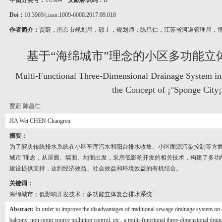
中图分类号：
TU984
文献标识码：
B
Doi：
10.3969/j.issn.1009-6000.2017.09.018
作者简介：
贾蔚，南京市规划局，硕士，规划师；陈昌仁，江苏省河道管理局，
基于“海绵城市”理念的小区多功能立
Multi-Functional Three-Dimensional Drainage System in
the Concept of ¡°Sponge City
贾蔚 陈昌仁
JIA Wei CHEN Changren
摘要：
为了解决传统排水系统在小区车库污水和阳台排水收集、小区面源污染控制等方面
城市”理念，从屋面、墙面、地面出发，采用低影响开发的相关技术，构建了多功
建设提供支持，达到经济效益、社会效益和环境效益的有机结合。
关键词：
海绵城市；低影响开发技术；多功能立体复合排水系统
Abstract:
In order to improve the disadvantages of traditional sewage drainage system on
balcony, non-point source pollution control, etc., a multi-functional three-dimensional dra