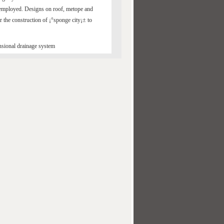
e employed. Designs on roof, metope and
r the construction of ¡°sponge city¡± to
nsional drainage system