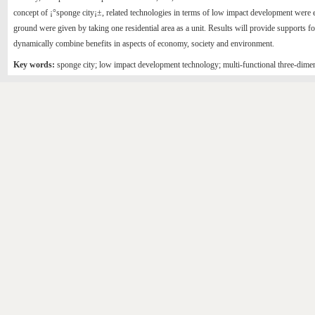
concept of ¡°sponge city¡±, related technologies in terms of low impact development wer
ground were given by taking one residential area as a unit. Results will provide supports fo
dynamically combine benefits in aspects of economy, society and environment.
Key words:
sponge city; low impact development technology; multi-functional three-dime