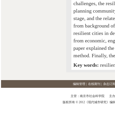
challenges, the resi
planning community, b
stage, and the relate
from background of 
resilient cities in 
from economic, engi
paper explained the
method. Finally, the
Key words:
resilie
编辑管理
|
在线期刊
|
杂志订
主管：南京市社会科学院 主办
版权所有 © 2012《现代城市研究》编